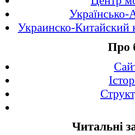
Центр мо
Українсько-
Украинско-Китайский к
Про 
Сай
Істор
Структ
Читальні з