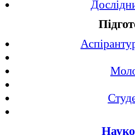
Дослідн
Підгот
Аспірантур
Моло
Студе
Науко