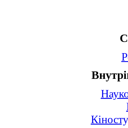
С
Р
Внутрі
Науко
Кіносту