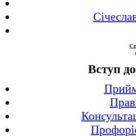
Січесла
Сп
Вступ до
Прийм
Прав
Консультац
Профоріє