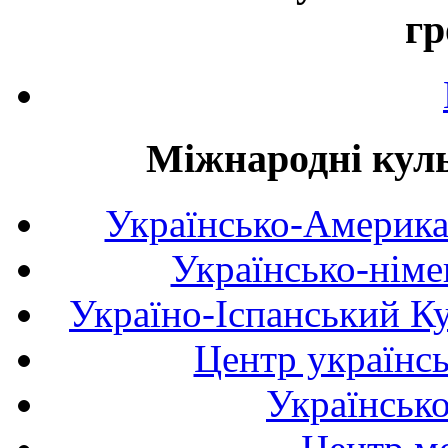
гр
Міжнародні куль
Українсько-Америка
Українсько-німе
Україно-Іспанський К
Центр українсь
Українськ