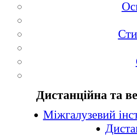
Ос
Сти
Дистанційна та в
Міжгалузевий інст
Диста