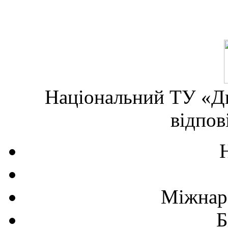
Національний ТУ «Дн
відпов
Міжнаро
Б