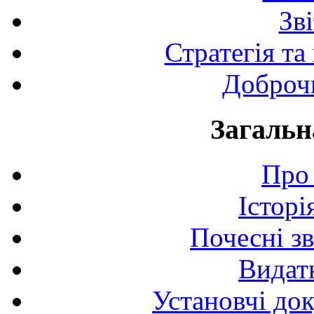
Зв
Стратегія та
Доброчи
Загальн
Про 
Історі
Почесні з
Видат
Установчі до