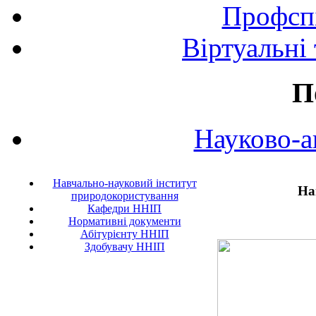
Профспі
Віртуальні
П
Науково-а
Навчально-науковий інститут
На
природокористування
Кафедри ННІП
Нормативні документи
Абітурієнту ННІП
Здобувачу ННІП